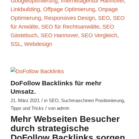
Googleoptimierung
,
Internetagentur Hannover
,
Linkbuilding
,
Offpage Optimierung
,
Onpage
Optimierung
,
Responsives Design
,
SEO
,
SEO
für Anwälte
,
SEO für Rechtsanwälte
,
SEO
Gästebuch
,
SEO Hannover
,
SEO Vergleich
,
SSL
,
Webdesign
DoFollow Backlinks für mehr
Umsatz.
/
21. März 2021
in
SEO
,
Suchmaschinen Positionierung
,
/
Tipps und Tricks
von
admin
Mehr Webseiten Besucher
durch strategische
DoFollow Backlinks sorgen