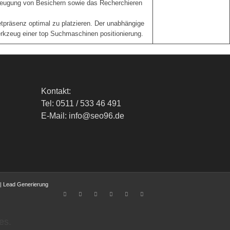
zeugung von Besichern sowie das Recherchieren
etpräsenz optimal zu platzieren. Der unabhängige
erkzeug einer top Suchmaschinen positionierung.
Kontakt:
Tel: 0511 / 533 46 491
E-Mail: info@seo96.de
|
Lead Generierung
es.