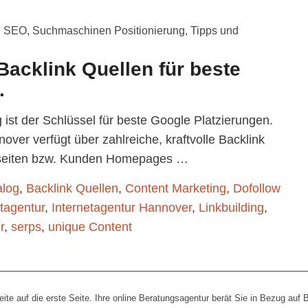
,
SEO
,
Suchmaschinen Positionierung
,
Tipps und
Backlink Quellen für beste
.
ist der Schlüssel für beste Google Platzierungen.
ver verfügt über zahlreiche, kraftvolle Backlink
ebseiten bzw. Kunden Homepages …
alog
,
Backlink Quellen
,
Content Marketing
,
Dofollow
etagentur
,
Internetagentur Hannover
,
Linkbuilding
,
r
,
serps
,
unique Content
eite auf die erste Seite. Ihre online Beratungsagentur berät Sie in Bezug auf