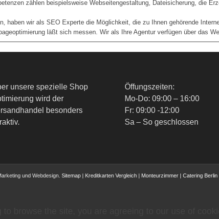
etenzen zählen beispielsweise Webseitengestaltung, Dateisicherung, die Er
n, haben wir als SEO Experte die Möglichkeit, die zu Ihnen gehörende Intern
epageoptimierung läßt sich messen. Wir als Ihre Agentur verfügen über das W
er unsere spezielle Shop
Öffungszeiten:
timierung wird der
Mo-Do: 09:00 – 16:00
rsandhandel besonders
Fr: 09:00 -12:00
raktiv.
Sa – So geschlossen
Marketing und Webdesign.
Sitemap
|
Kreditkarten Vergleich
|
Monteurzimmer
|
Catering Berlin
 to browse the site, you are agreeing to our use of cooki