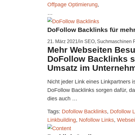
Offpage Optimierung
,
…
DoFollow Backlinks für meh
/
21. März 2021
in
SEO
,
Suchmaschinen P
Mehr Webseiten Besu
DoFollow Backlinks 
Umsatz im Unterneh
Nicht jeder Link eines Linkpartners is
DoFollow Backlinks sorgen dafür, 
dies auch …
Tags:
Dofollow Backlinks
,
Dofollow L
Linkbuilding
,
Nofollow Links
,
Websei