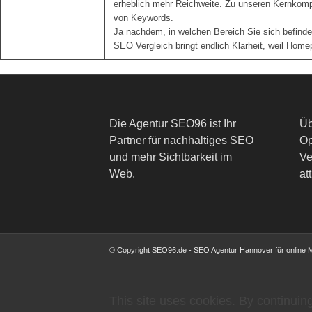
erheblich mehr Reichweite. Zu unseren Kernkomp
von Keywords.
Ja nachdem, in welchen Bereich Sie sich befinde
SEO Vergleich bringt endlich Klarheit, weil Hom
Die Agentur SEO96 ist Ihr
Üb
Partner für nachhaltiges SEO
Op
und mehr Sichtbarkeit im
Ve
Web.
att
© Copyright SEO96.de - SEO Agentur Hannover für online 
This site uses cookies. By continuing