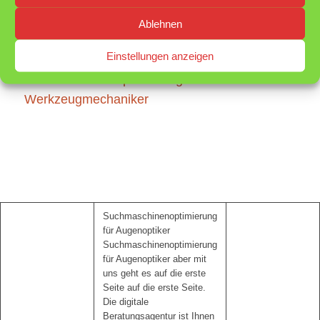
Suchmaschinenoptimierung für Schreiner
,
Ablehnen
Suchmaschinenoptimierung für Stuckateure
,
Einstellungen anzeigen
Suchmaschinenoptimierung für Uhrmacher
,
Suchmaschinenoptimierung für
Werkzeugmechaniker
Suchmaschinenoptimierung
für Augenoptiker
Suchmaschinenoptimierung
für Augenoptiker aber mit
uns geht es auf die erste
Seite auf die erste Seite.
Die digitale
Beratungsagentur ist Ihnen