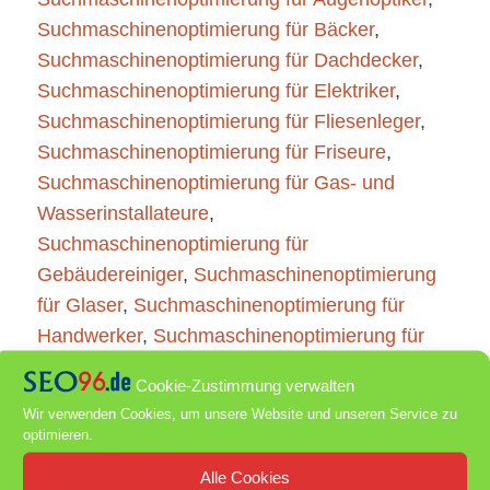
Suchmaschinenoptimierung für Bäcker
,
Suchmaschinenoptimierung für Dachdecker
,
Suchmaschinenoptimierung für Elektriker
,
Suchmaschinenoptimierung für Fliesenleger
,
Suchmaschinenoptimierung für Friseure
,
Suchmaschinenoptimierung für Gas- und
Wasserinstallateure
,
Suchmaschinenoptimierung für
Gebäudereiniger
,
Suchmaschinenoptimierung
für Glaser
,
Suchmaschinenoptimierung für
Handwerker
,
Suchmaschinenoptimierung für
KFZ Mechatroniker
,
Cookie-Zustimmung verwalten
Suchmaschinenoptimierung für Klempner
,
Wir verwenden Cookies, um unsere Website und unseren Service zu
Suchmaschinenoptimierung für Maler
,
optimieren.
Suchmaschinenoptimierung für Maurer
,
Alle Cookies
Suchmaschinenoptimierung für Schlosser
,