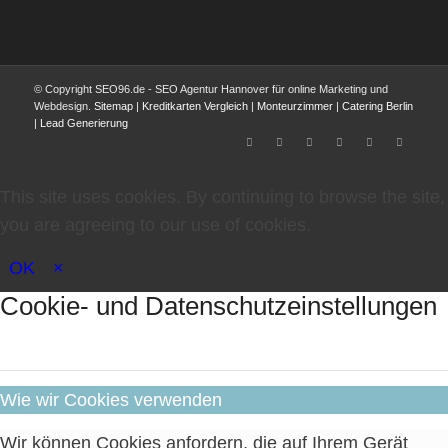
© Copyright SEO96.de - SEO Agentur Hannover für online Marketing und
Webdesign.
Sitemap
|
Kreditkarten Vergleich
|
Monteurzimmer
|
Catering Berlin
|
Lead Generierung
This site uses cookies. By continuing to browse the site,
you are agreeing to our use of cookies.
OK
×
Cookie- und Datenschutzeinstellungen
Wie wir Cookies verwenden
Wir können Cookies anfordern, die auf Ihrem Gerät