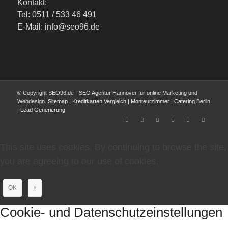
Kontakt:
Tel: 0511 / 533 46 491
E-Mail: info@seo96.de
© Copyright SEO96.de - SEO Agentur Hannover für online Marketing und
Webdesign.
Sitemap
|
Kreditkarten Vergleich
|
Monteurzimmer
|
Catering Berlin
|
Lead Generierung
This site uses cookies. By continuing to browse the site,
you are agreeing to our use of cookies.
OK
×
Cookie- und Datenschutzeinstellungen