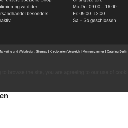
timierung wird der
Mo-Do: 09:00 – 16:00
rsandhandel besonders
Fr: 09:00 -12:00
raktiv.
Sa – So geschlossen
Marketing und Webdesign.
Sitemap
|
Kreditkarten Vergleich
|
Monteurzimmer
|
Catering Berlin
 to browse the site, you are agreeing to our use of cooki
gen