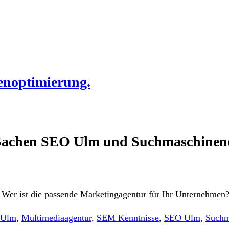
noptimierung.
in Sachen SEO Ulm und Suchmaschine
 Wer ist die passende Marketingagentur für Ihr Unternehmen
 Ulm
,
Multimediaagentur
,
SEM Kenntnisse
,
SEO Ulm
,
Suchm