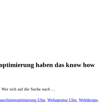
noptimierung haben das know how
? Wer sich auf die Suche nach …
aschinenoptimierung Ulm
,
Webagentur Ulm
,
Webdesign
,