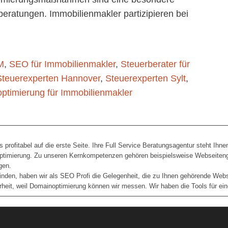
beratungen. Immobilienmakler partizipieren bei
M
,
SEO für Immobilienmakler
,
Steuerberater für
Steuerexperten Hannover
,
Steuerexperten Sylt
,
timierung für Immobilienmakler
 profitabel auf die erste Seite. Ihre Full Service Beratungsagentur steht Ihne
Optimierung. Zu unseren Kernkompetenzen gehören beispielsweise Webseitenge
gen.
nden, haben wir als SEO Profi die Gelegenheit, die zu Ihnen gehörende Website
arheit, weil Domainoptimierung können wir messen. Wir haben die Tools für e