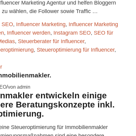
fluencer Marketing Agentur und helfen Bloggern
zu wählen, die Follower sowie Traffic …
k SEO
,
Influencer Marketing
,
Influencer Marketing
en
,
Influencer werden
,
Instagram SEO
,
SEO für
Medias
,
Steuerberater für Influencer
,
eroptimierung
,
Steueroptimierung für Influencer
,
mmobilienmakler.
/
EO
von
admin
enmakler entwickeln einige
ere Beratungskonzepte inkl.
ptimierung.
 eine Steueroptimierung für Immobilienmakler
 Optimierungsmaßnahmen sind eine besondere