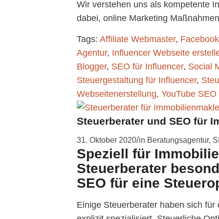
Wir verstehen uns als kompetente In
dabei, online Marketing Maßnahmen 
Tags:
Affiliate Webmaster
,
Faceboo
Agentur
,
Influencer Webseite erstell
Blogger
,
SEO für Influencer
,
Social 
Steuergestaltung für Influencer
,
Steu
Webseitenerstellung
,
YouTube SEO
Steuerberater und SEO für I
/
31. Oktober 2020
in
Beratungsagentur
,
S
Speziell für Immobili
Steuerberater besond
SEO für eine Steuero
Einige Steuerberater haben sich für
explizit spezialisiert. Steuerliche