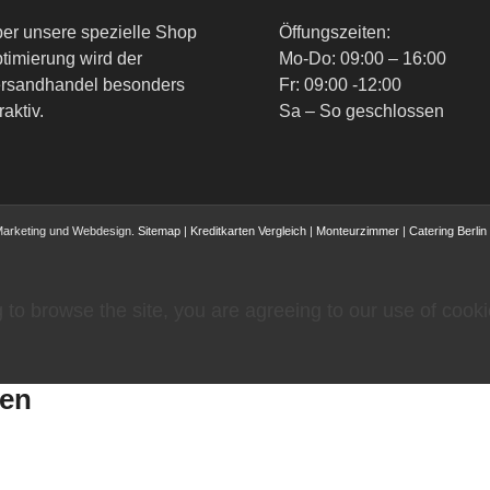
er unsere spezielle Shop
Öffungszeiten:
timierung wird der
Mo-Do: 09:00 – 16:00
rsandhandel besonders
Fr: 09:00 -12:00
raktiv.
Sa – So geschlossen
Marketing und Webdesign.
Sitemap
|
Kreditkarten Vergleich
|
Monteurzimmer
|
Catering Berlin
 to browse the site, you are agreeing to our use of cooki
gen