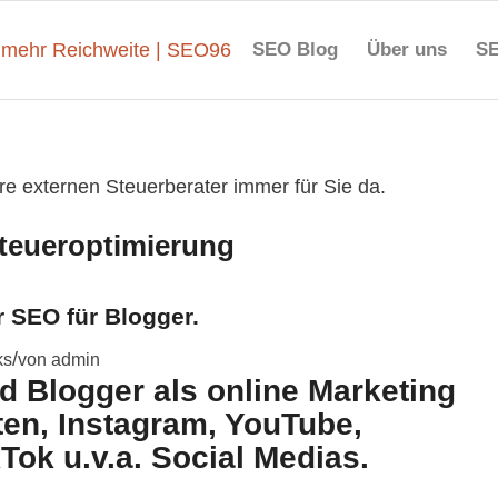
SEO Blog
Über uns
SE
re externen Steuerberater immer für Sie da.
teueroptimierung
r SEO für Blogger.
/
ks
von
admin
d Blogger als online Marketing
ten, Instagram, YouTube,
kTok u.v.a. Social Medias.