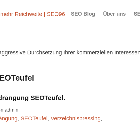
SEO Blog
Über uns
SE
 aggressive Durchsetzung Ihrer kommerziellen Interesse
EOTeufel
drängung SEOTeufel.
on
admin
rängung
,
SEOTeufel
,
Verzeichnispressing
,