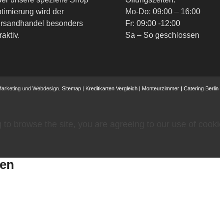
timierung wird der
Mo-Do: 09:00 – 16:00
rsandhandel besonders
Fr: 09:00 -12:00
raktiv.
Sa – So geschlossen
Marketing und Webdesign.
Sitemap
|
Kreditkarten Vergleich
|
Monteurzimmer
|
Catering Berlin
 to browse the site, you are agreeing to our use of cooki
gen