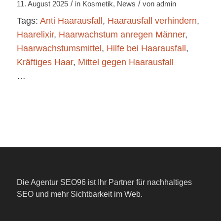
/
/
11. August 2025
in
Kosmetik
,
News
von
admin
Tags:
Anti Haarausfall
,
Haarausfall verhindern
,
Haarelixir
,
Haarwachstum anregen Männer
,
Haarwachstumsmittel
,
Hilfe bei Haarausfall
,
Kräftiges Haar
,
Mittel gegen Haarausfall
…
Die Agentur SEO96 ist Ihr Partner für nachhaltiges
SEO und mehr Sichtbarkeit im Web.