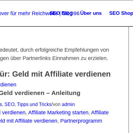
SEO Blog
Über uns
SEO Sho
edeutet, durch erfolgreiche Empfehlungen von
ngen über Partnerlinks Einnahmen zu erzielen.
für:
Geld mit Affiliate verdienen
 Geld verdienen – Anleitung
/
s
,
SEO
,
Tipps und Tricks
von
admin
d verdienen
,
Affiliate Marketing starten
,
Affiliate
ld mit Affiliate verdienen
,
Partnerprogramm