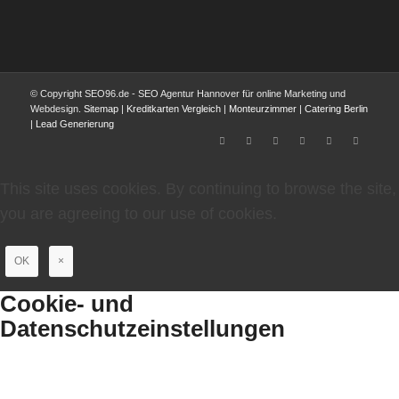
© Copyright SEO96.de - SEO Agentur Hannover für online Marketing und
Webdesign.
Sitemap
|
Kreditkarten Vergleich
|
Monteurzimmer
|
Catering Berlin
|
Lead Generierung
This site uses cookies. By continuing to browse the site,
you are agreeing to our use of cookies.
OK
×
Cookie- und
Datenschutzeinstellungen