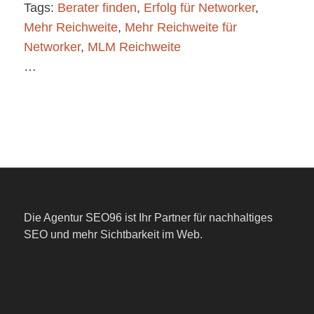
Tags:
Berater finden
,
Erfolg für Networker
,
Mehr Reichweite
,
Mehr Reichweite für
Networker
,
MLM Reichweite
…
Die Agentur SEO96 ist Ihr Partner für nachhaltiges
SEO und mehr Sichtbarkeit im Web.