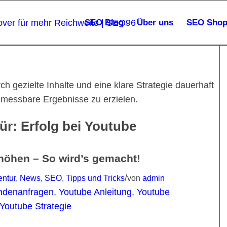
SEO Blog
Über uns
SEO Sho
ch gezielte Inhalte und eine klare Strategie dauerhaft
 messbare Ergebnisse zu erzielen.
für:
Erfolg bei Youtube
höhen – So wird’s gemacht!
/
ntur
,
News
,
SEO
,
Tipps und Tricks
von
admin
ndenanfragen
,
Youtube Anleitung
,
Youtube
Youtube Strategie