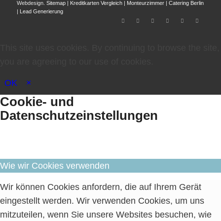
Webdesign.
Sitemap
|
Kreditkarten Vergleich
|
Monteurzimmer
|
Catering Berlin
|
Lead Generierung
This site uses cookies. By continuing to browse the site,
you are agreeing to our use of cookies.
OK
×
Cookie- und
Datenschutzeinstellungen
Wie wir Cookies verwenden
Wir können Cookies anfordern, die auf Ihrem Gerät
eingestellt werden. Wir verwenden Cookies, um uns
mitzuteilen, wenn Sie unsere Websites besuchen, wie