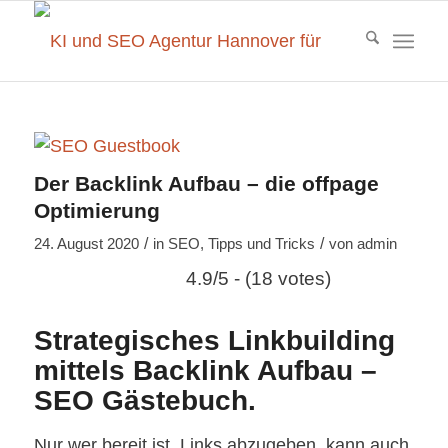
Der Backlink Aufbau – die offpage
Optimierung
/
/
24. August 2020
in
SEO
,
Tipps und Tricks
von
admin
4.9/5 - (18 votes)
Strategisches Linkbuilding
mittels Backlink Aufbau –
SEO Gästebuch.
Nur wer bereit ist, Links abzugeben, kann auch